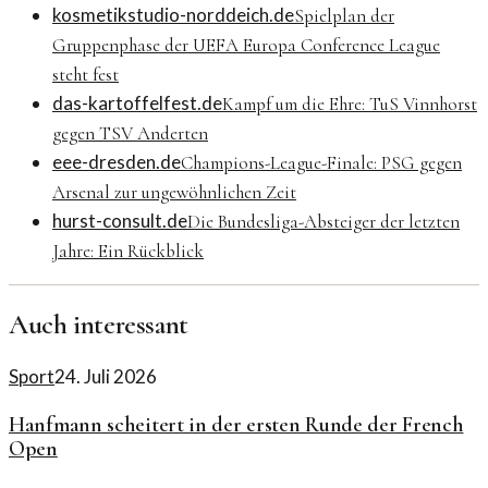
kosmetikstudio-norddeich.de
Spielplan der
Gruppenphase der UEFA Europa Conference League
steht fest
das-kartoffelfest.de
Kampf um die Ehre: TuS Vinnhorst
gegen TSV Anderten
eee-dresden.de
Champions-League-Finale: PSG gegen
Arsenal zur ungewöhnlichen Zeit
hurst-consult.de
Die Bundesliga-Absteiger der letzten
Jahre: Ein Rückblick
Auch interessant
Sport
24. Juli 2026
Hanfmann scheitert in der ersten Runde der French
Open