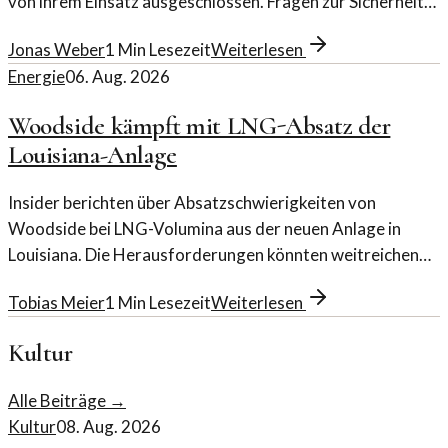
von ihrem Einsatz ausgeschlossen. Fragen zur Sicherheit
und Objektivität stehen im Raum.
Jonas Weber
1
Min Lesezeit
Weiterlesen
Energie
06. Aug. 2026
Woodside kämpft mit LNG-Absatz der
Louisiana-Anlage
Insider berichten über Absatzschwierigkeiten von
Woodside bei LNG-Volumina aus der neuen Anlage in
Louisiana. Die Herausforderungen könnten weitreichende
Folgen haben.
Tobias Meier
1
Min Lesezeit
Weiterlesen
Kultur
Alle Beiträge →
Kultur
08. Aug. 2026