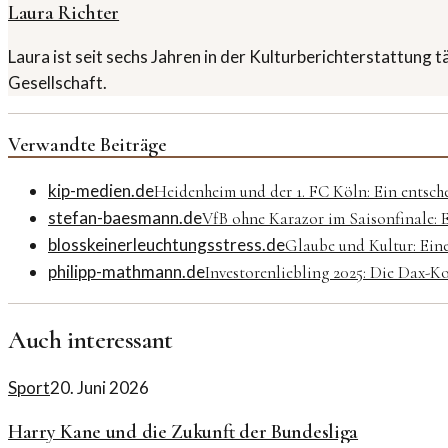
Laura Richter
Laura ist seit sechs Jahren in der Kulturberichterstattung 
Gesellschaft.
Verwandte Beiträge
kip-medien.de
Heidenheim und der 1. FC Köln: Ein entsch
stefan-baesmann.de
VfB ohne Karazor im Saisonfinale: 
blosskeinerleuchtungsstress.de
Glaube und Kultur: Ein
philipp-mathmann.de
Investorenliebling 2025: Die Dax-
Auch interessant
Sport
20. Juni 2026
Harry Kane und die Zukunft der Bundesliga