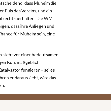
s entscheidend, dass Muheim die
r Puls des Vereins, und ein
 aufrechtzuerhalten. Die WM
igen, dass ihre Anliegen und
hance für Muheim sein, eine
eim steht vor einer bedeutsamen
igen Kurs maßgeblich
Katalysator fungieren – sei es
ren er daraus zieht, wird das
en.