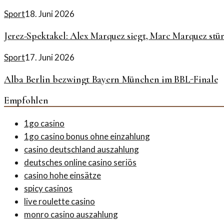
Sport
18. Juni 2026
Jerez-Spektakel: Alex Marquez siegt, Marc Marquez stür
Sport
17. Juni 2026
Alba Berlin bezwingt Bayern München im BBL-Finale
Empfohlen
1go casino
1go casino bonus ohne einzahlung
casino deutschland auszahlung
deutsches online casino seriös
casino hohe einsätze
spicy casinos
live roulette casino
monro casino auszahlung