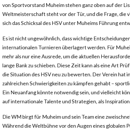
von Sportvorstand Muheim stehen ganz oben auf der Lis
Weltmeisterschaft steht vor der Tür, und die Frage, die vi
sich das Schicksal des HSV unter Muheims Führung entw
Es ist nicht ungewöhnlich, dass wichtige Entscheidungen
internationalen Turnieren überlagert werden. Für Muh
mehr als nur eine Ausrede, um die aktuellen Herausforde
lange Bank zu schieben. Diese Zeit kann als eine Art Pr
die Situation des HSV neu zu bewerten. Der Verein hat in
zahlreichen Schwierigkeiten zu kämpfen gehabt – sportlich
Ein Neuanfang könnte notwendig sein, und vielleicht kön
auf internationale Talente und Strategien, als Inspiration
Die WM birgt für Muheim und sein Team eine zweischne
Während die Weltbühne vor den Augen eines globalen Pub