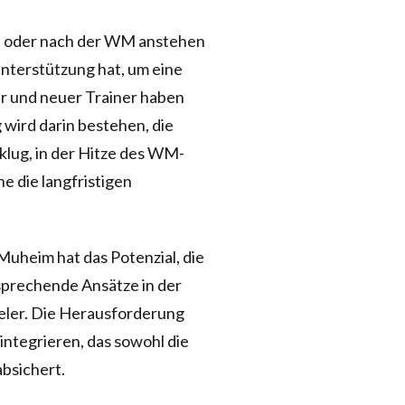
nd oder nach der WM anstehen
 Unterstützung hat, um eine
er und neuer Trainer haben
wird darin bestehen, die
nklug, in der Hitze des WM-
 die langfristigen
 Muheim hat das Potenzial, die
rsprechende Ansätze in der
ieler. Die Herausforderung
 integrieren, das sowohl die
absichert.