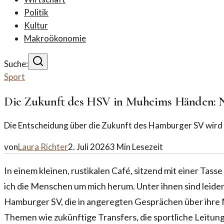
Politik
Kultur
Makroökonomie
Suche:
Sport
Die Zukunft des HSV in Muheims Händen: 
Die Entscheidung über die Zukunft des Hamburger SV wird 
von
Laura Richter
2. Juli 2026
3
Min Lesezeit
In einem kleinen, rustikalen Café, sitzend mit einer Tas
ich die Menschen um mich herum. Unter ihnen sind leide
Hamburger SV, die in angeregten Gesprächen über ihre 
Themen wie zukünftige Transfers, die sportliche Leitung