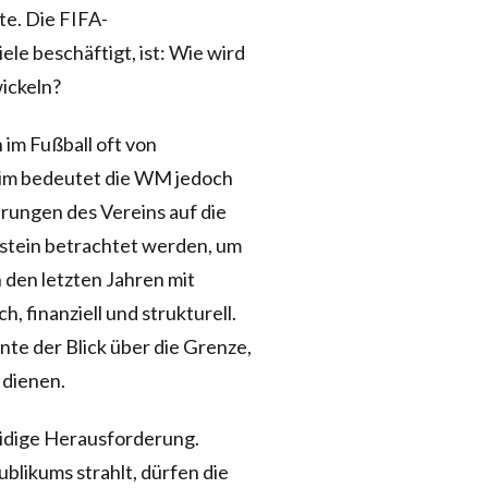
te. Die FIFA-
ele beschäftigt, ist: Wie wird
ickeln?
 im Fußball oft von
eim bedeutet die WM jedoch
rungen des Vereins auf die
üfstein betrachtet werden, um
 den letzten Jahren mit
, finanziell und strukturell.
nte der Blick über die Grenze,
 dienen.
idige Herausforderung.
likums strahlt, dürfen die