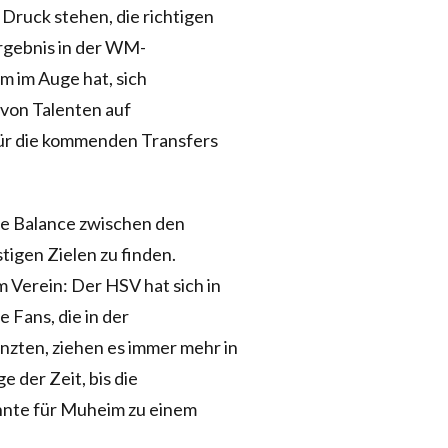
 Druck stehen, die richtigen
rgebnis in der WM-
im im Auge hat, sich
 von Talenten auf
für die kommenden Transfers
ie Balance zwischen den
tigen Zielen zu finden.
m Verein: Der HSV hat sich in
e Fans, die in der
änzten, ziehen es immer mehr in
e der Zeit, bis die
önnte für Muheim zu einem